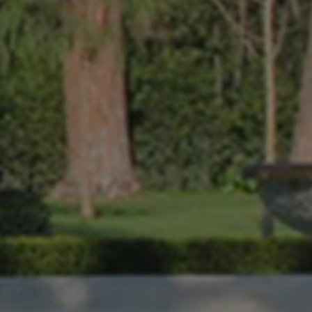
naria
Seguici sui canali
social
i speciali
ostenere,
proprio
A