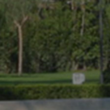
Richiedi un’apertura straordi
L’
Accademia Nazionale dei Lincei
è lieta di accogliere
event
a carattere
pubblico
o
privato
nei propri spazi al fine di s
nel rispetto delle esigenze di
tutela
, la
valorizzazione
del 
patrimonio archeologico e monumentale.
CONTATTACI PER RICHIEDERE UN’APERTURA STRAORDINARI