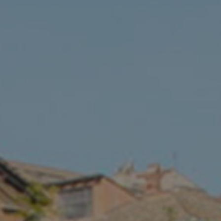
illa
Mostre e attività