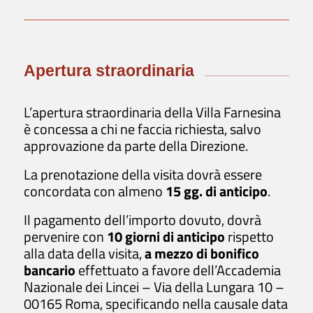
Visita
Biglietti: info e acquisto
Orari e Informazioni
Apertura straordinaria
Visite guidate / Gruppi / Scuole
L’apertura straordinaria della Villa Farnesina
è concessa a chi ne faccia richiesta, salvo
Mostre e attività
approvazione da parte della Direzione.
Mostre in corso
La prenotazione della visita dovrà essere
Progetti
concordata con almeno
15 gg. di anticipo
.
Iniziative
Il pagamento dell’importo dovuto, dovrà
Pubblicazioni
pervenire con
10 giorni di anticipo
rispetto
Villa in Digitale
alla data della visita,
a mezzo di bonifico
bancario
effettuato a favore dell’Accademia
Nazionale dei Lincei – Via della Lungara 10 –
Restauri
00165 Roma, specificando nella causale data