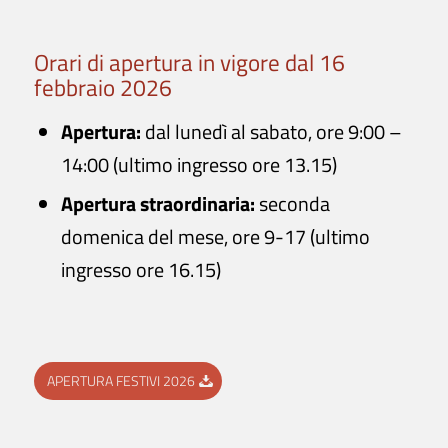
Orari di apertura in vigore dal 16
febbraio 2026
villafarnesina@lincei.it
Apertura
:
dal lunedì al sabato, ore 9:00 –
+39 06 68 02 72 68
14:00 (ultimo ingresso ore 13.15)
Via della Lungara, 230 - 00165 Roma
Apertura straordinaria:
seconda
La Villa
domenica del mese, ore 9-17 (ultimo
ingresso ore 16.15)
Storia
Raffaello a Villa Farnesina
Percorso di visita
Giardini Storici
APERTURA FESTIVI 2026
Mappa della Villa