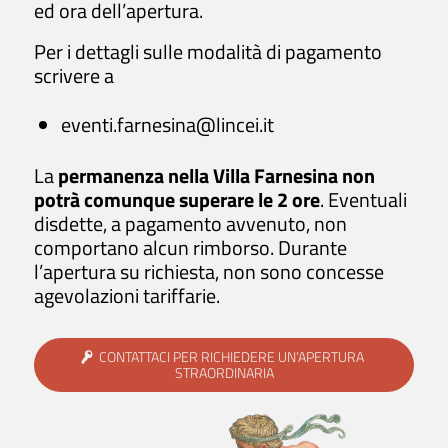
ed ora dell’apertura.
Galleria delle Grottesca
Ottocento in Villa Farnesina
Per i dettagli sulle modalità di pagamento
Sala delle Nozze: parete est
scrivere a
Loggia di Galatea: i paesaggi di Dughet
Loggia di Galatea: i portali parete nord
eventi.farnesina@lincei.it
Sarcofago – Fontana
La
permanenza nella Villa Farnesina non
potrà comunque superare le 2 ore
. Eventuali
Orari di apertura
disdette, a pagamento avvenuto, non
comportano alcun rimborso. Durante
Villa Farnesina è aperta al pubblico
l’apertura su richiesta, non sono concesse
tutti i feriali
, dalle ore
9:00 alle 14:00
.
agevolazioni tariffarie.
Ultimo ingresso consentito alle 13:15.
CONTATTACI PER RICHIEDERE UN’APERTURA
ORARI
STRAORDINARIA