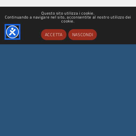
Villa Farnesina
© 2025 – 2030 Accademia Nazionale dei Lincei | Villa Farnesina.
Tutti i diritti riservati.
Questo sito utilizza i cookie.
Continuando a navigare nel sito, acconsentite al nostro utilizzo dei
Privacy Policy
|
Cookie Policy
|
Dichiarazione di accessibilità
cookie.
ACCETTA
NASCONDI