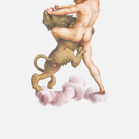
Iscriviti alla newsletter
dell’Accademia Nazionale dei
Lincei
ACCADEMIA NAZIONALE DEI LINCEI
Richiedi un’apertura
straordinaria
L’
Accademia Nazionale dei Lincei
è
lieta di accogliere
eventi speciali
a
carattere
pubblico
o
privato
nei propri
spazi al fine di sostenere, nel rispetto