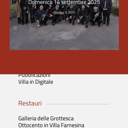
Domenica 14 settembre 2025
Biglietti: info e acquisto
Orari e Informazioni
Ottobre 3, 2025
Visite guidate / Gruppi / Scuole
Mostre e attività
Mostre in corso
Progetti
Iniziative
Pubblicazioni
Villa in Digitale
Restauri
Galleria delle Grottesca
Ottocento in Villa Farnesina