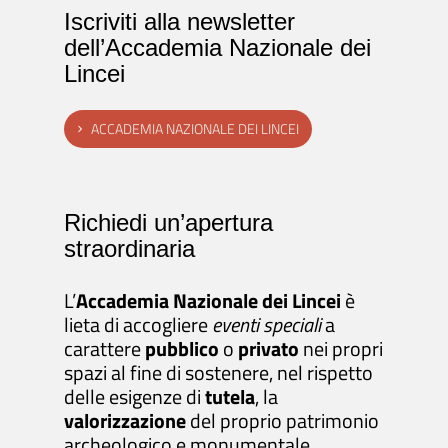
Iscriviti alla newsletter
dell’Accademia Nazionale dei
Lincei
ACCADEMIA NAZIONALE DEI LINCEI
Richiedi un’apertura
straordinaria
L’
Accademia Nazionale dei Lincei
è
lieta di accogliere
eventi speciali
a
carattere
pubblico
o
privato
nei propri
spazi al fine di sostenere, nel rispetto
delle esigenze di
tutela
, la
valorizzazione
del proprio patrimonio
archeologico e monumentale.