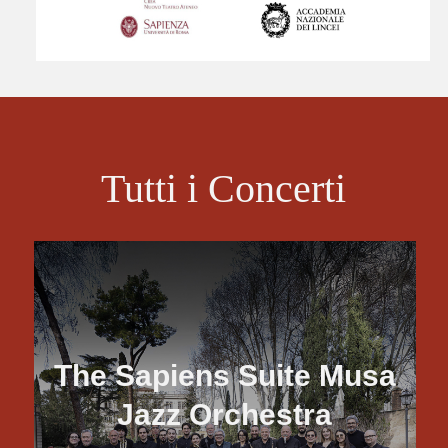
villafarnesina@lincei.it
+39 06 68 02 72 68
Via della Lungara, 230 - 00165 Roma
Tutti i Concerti
La Villa
Storia
Raffaello a Villa Farnesina
Percorso di visita
Giardini Storici
Mappa della Villa
The Sapiens Suite Musa
Visita
Jazz Orchestra