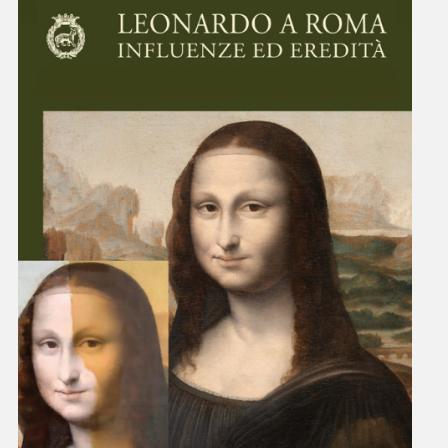
villafarnesina@lincei.it
+39 06 68 02 72 68
Via della Lungara, 230 - 00165 Roma
La Villa
Storia
Raffaello a Villa Farnesina
Percorso di visita
Giardini Storici
Mappa della Villa
Visita