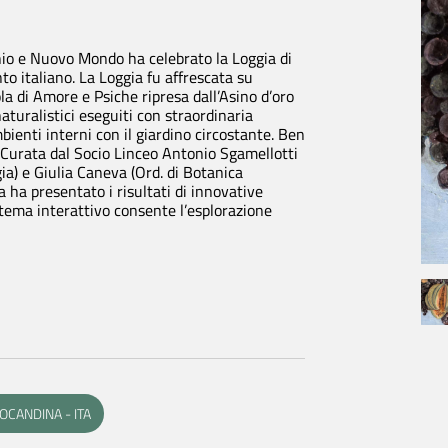
cchio e Nuovo Mondo
ha celebrato la Loggia di
o italiano. La Loggia fu affrescata su
la di Amore e Psiche ripresa dall’
Asino d’oro
naturalistici eseguiti con straordinaria
ienti interni con il giardino circostante. Ben
 Curata dal Socio Linceo Antonio Sgamellotti
gia) e Giulia Caneva (Ord. di Botanica
 ha presentato i risultati di innovative
stema interattivo consente l’esplorazione
illa
Mostre e attività
a
Mostre in corso
ello a Villa Farnesina
Progetti
rso di visita
Iniziative
CANDINA - ITA
ini Storici
Pubblicazioni
 della Villa
Villa in Digitale