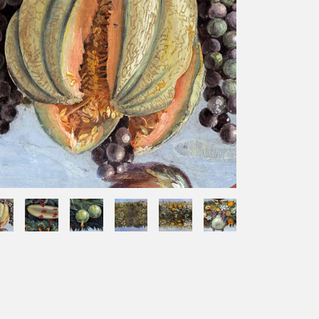
Orari di apertura
Villa Farnesina è aperta al
pubblico
tutti i feriali
, dalle ore
9:00 alle 14:00
. Ultimo ingresso
consentito alle 13:15.