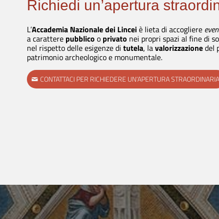
Richiedi un’apertura straordi
L’
Accademia Nazionale dei Lincei
è lieta di accogliere
event
a carattere
pubblico
o
privato
nei propri spazi al fine di s
nel rispetto delle esigenze di
tutela
, la
valorizzazione
del 
patrimonio archeologico e monumentale.
CONTATTACI PER RICHIEDERE UN’APERTURA STRAORDINARI