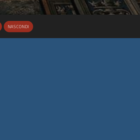
NASCONDI
Privacy Policy
|
Cookie Policy
|
Dichiarazione di accessibilità