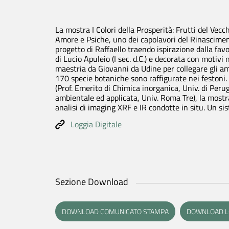
La mostra
I Colori della Prosperità: Frutti del Ve
Amore e Psiche, uno dei capolavori del Rinasciment
progetto di Raffaello traendo ispirazione dalla favo
di Lucio Apuleio (I sec. d.C.) e decorata con motivi 
maestria da Giovanni da Udine per collegare gli amb
170 specie botaniche sono raffigurate nei festoni.
(Prof. Emerito di Chimica inorganica, Univ. di Peru
ambientale ed applicata, Univ. Roma Tre), la mostra
analisi di imaging XRF e IR condotte
in situ
. Un si
Loggia Digitale
La V
Sezione Download
Stori
Raffa
Perco
DOWNLOAD COMUNICATO STAMPA
DOWNLOAD LO
Giard
Mappa