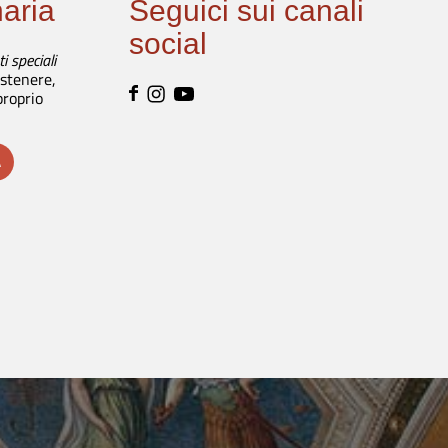
naria
Seguici sui canali
social
i speciali
ostenere,
proprio
A