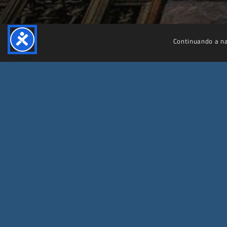
Continuando a nav
Villa Farnesina
© 2025 – 2030 Accademia Nazionale dei Lincei | Villa Farnesina. Tutti i diritti
riservati.