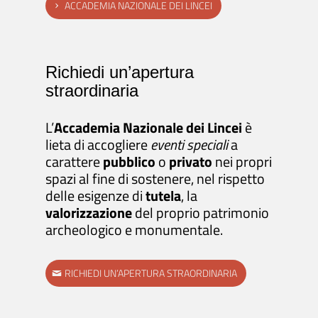
ACCADEMIA NAZIONALE DEI LINCEI
Richiedi un’apertura
straordinaria
L’
Accademia Nazionale dei Lincei
è
lieta di accogliere
eventi speciali
a
carattere
pubblico
o
privato
nei propri
spazi al fine di sostenere, nel rispetto
delle esigenze di
tutela
, la
valorizzazione
del proprio patrimonio
archeologico e monumentale.
RICHIEDI UN’APERTURA STRAORDINARIA